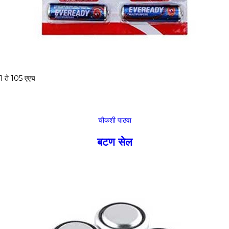
1 ते 105 एएच
चौकशी पाठवा
बटण सेल