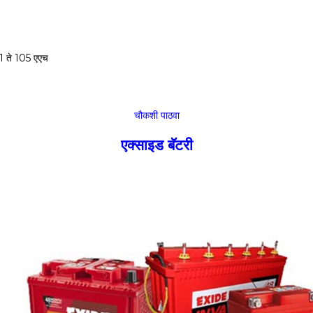
1 ते 105 एएच
चौकशी पाठवा
एक्साइड बॅटरी